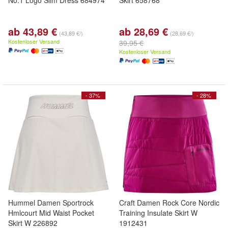
No.1 Logo Slim Dress 684974
Skirt 658768
ab 43,89 €
ab 28,69 €
(43,89 €/)
(28,69 €/)
Kostenloser Versand
39,95 €
Kostenloser Versand
- 37%
- 28%
Hummel Damen Sportrock
Craft Damen Rock Core Nordic
Hmlcourt Mid Waist Pocket
Training Insulate Skirt W
Skirt W 226892
1912431