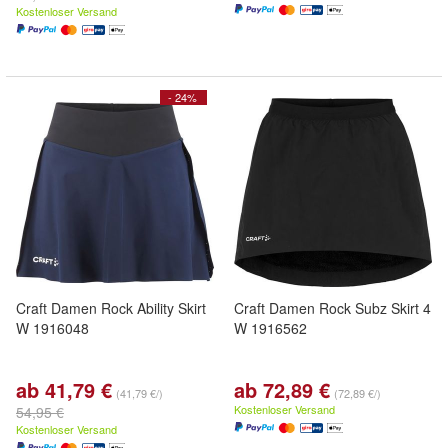
Kostenloser Versand
- 24%
Craft Damen Rock Ability Skirt
Craft Damen Rock Subz Skirt 4
W 1916048
W 1916562
ab 41,79 €
ab 72,89 €
(41,79 €/)
(72,89 €/)
Kostenloser Versand
54,95 €
Kostenloser Versand