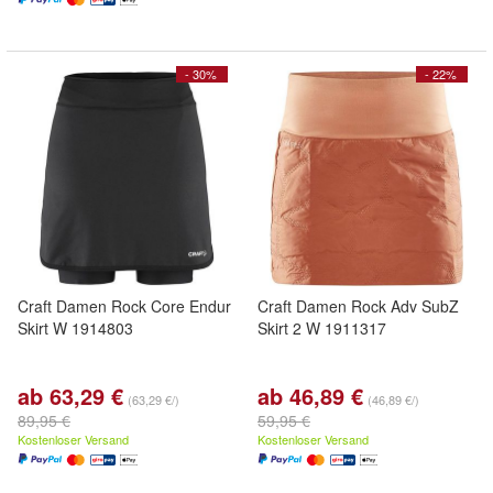
- 30%
- 22%
Craft Damen Rock Core Endur
Craft Damen Rock Adv SubZ
Skirt W 1914803
Skirt 2 W 1911317
ab 63,29 €
ab 46,89 €
(63,29 €/)
(46,89 €/)
89,95 €
59,95 €
Kostenloser Versand
Kostenloser Versand