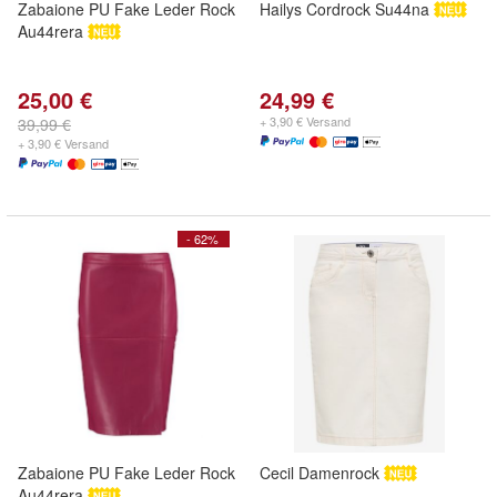
Zabaione PU Fake Leder Rock
Hailys Cordrock Su44na
Au44rera
25,00 €
24,99 €
+ 3,90 € Versand
39,99 €
+ 3,90 € Versand
- 62%
Zabaione PU Fake Leder Rock
Cecil Damenrock
Au44rera