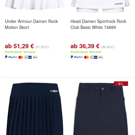
Under Armour Damen Rock
Head Damen Sportrock Rock
Motion Skort
Club Basic White 74889
ab 51,29 €
ab 36,39 €
(51,29 €/)
(36,39 €/)
Kostenloser Versand
Kostenloser Versand
- 6%