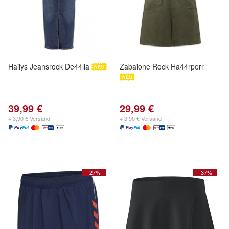
Hailys Jeansrock De44lla
Zabaione Rock Ha44rperr
39,99 €
29,99 €
+ 3,90 € Versand
+ 3,90 € Versand
- 27%
- 37%