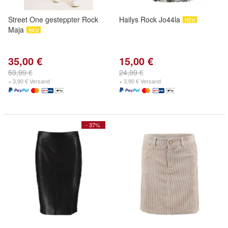
Street One gesteppter Rock
Hailys Rock Jo44la
Maja
35,00 €
15,00 €
59,99 €
24,99 €
+ 3,90 € Versand
+ 3,90 € Versand
- 37%