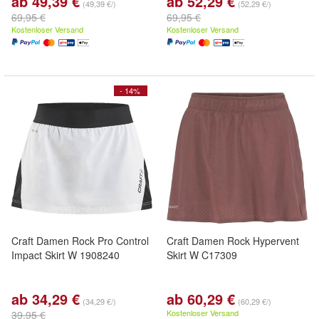
ab 49,39 €
ab 52,29 €
(49,39 €/)
(52,29 €/)
69,95 €
69,95 €
Kostenloser Versand
Kostenloser Versand
- 14%
Craft Damen Rock Pro Control
Craft Damen Rock Hypervent
Impact Skirt W 1908240
Skirt W C17309
ab 34,29 €
ab 60,29 €
(34,29 €/)
(60,29 €/)
Kostenloser Versand
39,95 €