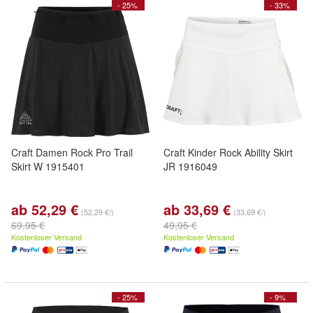
- 25%
- 33%
Craft Damen Rock Pro Trail
Craft Kinder Rock Ability Skirt
Skirt W 1915401
JR 1916049
ab 52,29 €
ab 33,69 €
(52,29 €/)
(33,69 €/)
69,95 €
49,95 €
Kostenloser Versand
Kostenloser Versand
- 25%
- 9%