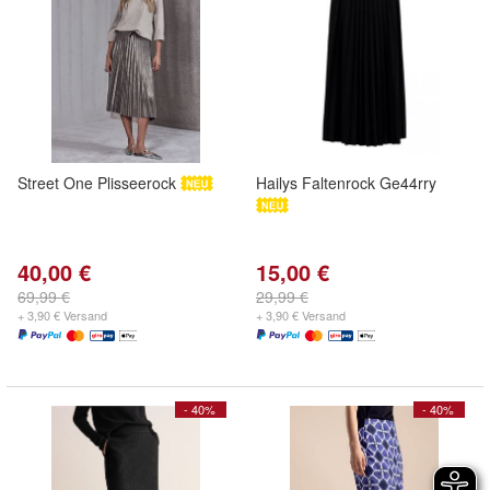
Street One Plisseerock
Hailys Faltenrock Ge44rry
40,00 €
15,00 €
69,99 €
29,99 €
+ 3,90 € Versand
+ 3,90 € Versand
- 40%
- 40%