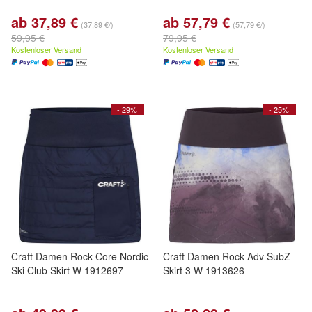
ab 37,89 €
ab 57,79 €
(37,89 €/)
(57,79 €/)
59,95 €
79,95 €
Kostenloser Versand
Kostenloser Versand
- 29%
- 25%
Craft Damen Rock Core Nordic
Craft Damen Rock Adv SubZ
Ski Club Skirt W 1912697
Skirt 3 W 1913626