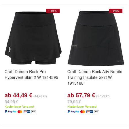
- 19%
- 28%
Craft Damen Rock Pro
Craft Damen Rock Adv Nordic
Hypervent Skirt 2 W 1914595
Training Insulate Skirt W
1915168
ab 44,49 €
ab 57,79 €
(44,49 €/)
(57,79 €/)
54,95 €
79,95 €
Kostenloser Versand
Kostenloser Versand