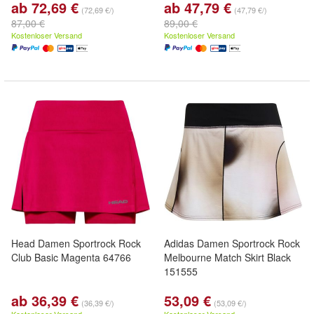
ab 72,69 €
ab 47,79 €
(72,69 €/)
(47,79 €/)
87,00 €
89,00 €
Kostenloser Versand
Kostenloser Versand
Head Damen Sportrock Rock
Adidas Damen Sportrock Rock
Club Basic Magenta 64766
Melbourne Match Skirt Black
151555
ab 36,39 €
53,09 €
(36,39 €/)
(53,09 €/)