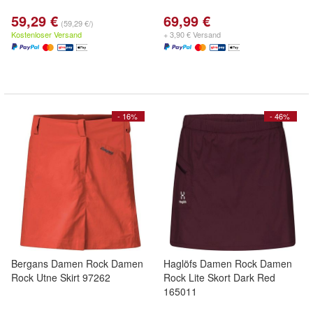
59,29 €
69,99 €
(59,29 €/)
Kostenloser Versand
+ 3,90 € Versand
- 16%
- 46%
Bergans Damen Rock Damen
Haglöfs Damen Rock Damen
Rock Utne Skirt 97262
Rock Lite Skort Dark Red
165011