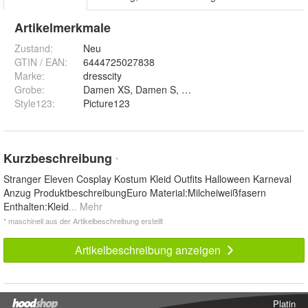
Artikelmerkmale
Zustand:
Neu
GTIN / EAN:
6444725027838
Marke:
dresscity
Grobe
:
Damen XS, Damen S
Style123
:
Picture123
Kurzbeschreibung
*
Stranger Eleven Cosplay Kostum Kleid Outfits Halloween Karneval
Anzug ProduktbeschreibungEuro Material:Milcheiweißfasern
Enthalten:Kleid
... Mehr
* maschinell aus der Artikelbeschreibung erstellt
Artikelbeschreibung anzeigen
Platin