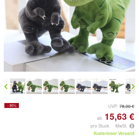
Doppelt antippen zum
vergrößern
- 80%
UVP:
78,00 €
15,63 €
ab
pro Stuck MwSt.
Kostenloser Versand