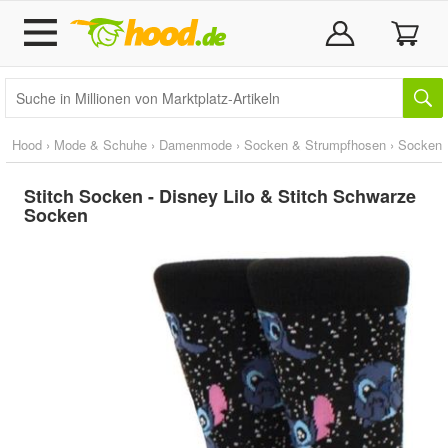
Hood
›
Mode & Schuhe
›
Damenmode
›
Socken & Strumpfhosen
›
Socken
Stitch Socken - Disney Lilo & Stitch Schwarze
Socken