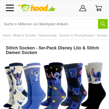
Hood
›
Mode & Schuhe
›
Damenmode
›
Socken & Strumpfhosen
›
Socken
Stitch Socken - 5er-Pack Disney Lilo & Stitch
Damen Socken
Doppelt antippen zum
vergrößern