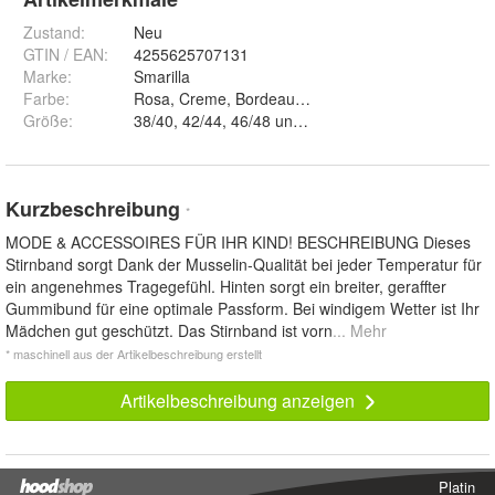
Zustand:
Neu
GTIN / EAN:
4255625707131
Marke:
Smarilla
Farbe
:
Größe
:
38/40, 42/44, 46/48 und 50/52
Kurzbeschreibung
*
MODE & ACCESSOIRES FÜR IHR KIND! BESCHREIBUNG Dieses
Stirnband sorgt Dank der Musselin-Qualität bei jeder Temperatur für
ein angenehmes Tragegefühl. Hinten sorgt ein breiter, geraffter
Gummibund für eine optimale Passform. Bei windigem Wetter ist Ihr
Mädchen gut geschützt. Das Stirnband ist vorn
... Mehr
* maschinell aus der Artikelbeschreibung erstellt
Artikelbeschreibung anzeigen
Platin