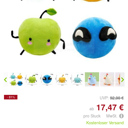
Doppelt antippen zum
vergrößern
- 81%
UVP:
92,00 €
17,47 €
ab
pro Stuck MwSt.
Kostenloser Versand