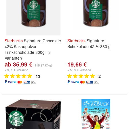
Starbucks
Signature Chocolate
Starbucks
Signature
42% Kakaopulver
Schokolade 42 % 330 g
Trinkschokolade 300g - 3
Varianten
ab 35,99 €
19,66 €
(119,97 €/kg)
+ 9,99 € Versand
+ 5,99 € Versand
13
2