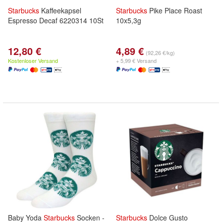
Starbucks
Kaffeekapsel
Starbucks
Pike Place Roast
Espresso Decaf 6220314 10St
10x5,3g
12,80 €
4,89 €
(92,26 €/kg)
Kostenloser Versand
+ 5,99 € Versand
Baby Yoda
Starbucks
Socken -
Starbucks
Dolce Gusto