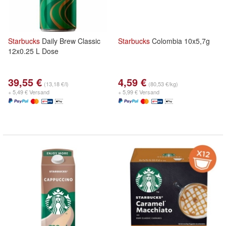
Starbucks
Daily Brew Classic
Starbucks
Colombia 10x5,7g
12x0.25 L Dose
39,55 €
4,59 €
(13,18 €/l)
(80,53 €/kg)
+ 5,49 € Versand
+ 5,99 € Versand