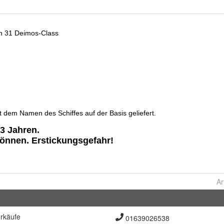
Ar
rkäufe
01639026538