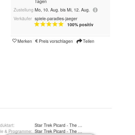
Tagen
Zustellung
Mo, 10. Aug. bis Mi, 12. Aug.
Verkäufer
spiele-paradies-jaeger
100% positiv
Merken
Preis vorschlagen
Teilen
duktart
:
Star Trek Picard - The Official Starships Collection S
rie & Programme
:
Star Trek Picard - The Official Starships Collection