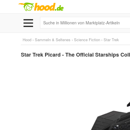
Hood
›
Sammeln & Seltenes
›
Science Fiction
›
Star Trek
Star Trek Picard - The Official Starships Co