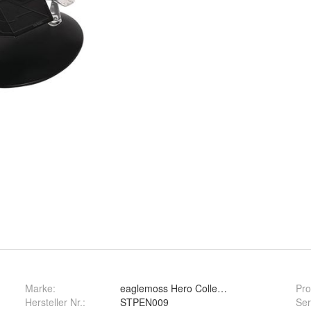
Marke:
eaglemoss Hero Collector
Pro
Hersteller Nr.:
STPEN009
Se