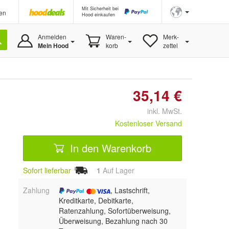
Mit Sicherheit bei
en
Hood einkaufen
Anmelden
Waren-
Merk-
Mein Hood
korb
zettel
35,14 €
inkl. MwSt.
Kostenloser Versand
In den Warenkorb
Sofort lieferbar
1
Auf Lager
Zahlung
, Lastschrift,
Kreditkarte, Debitkarte,
Ratenzahlung, Sofortüberweisung,
Überweisung, Bezahlung nach 30