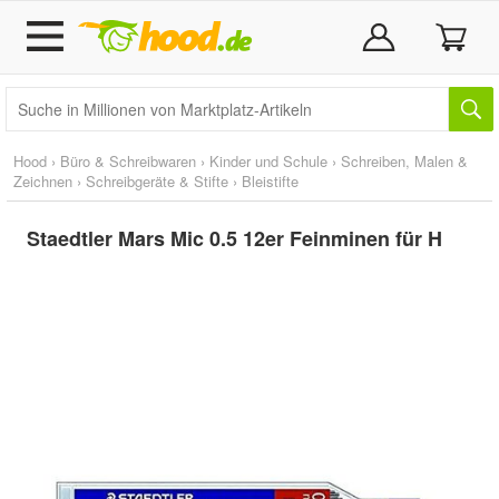
Hood
›
Büro & Schreibwaren
›
Kinder und Schule
›
Schreiben, Malen &
Zeichnen
›
Schreibgeräte & Stifte
›
Bleistifte
Staedtler Mars Mic 0.5 12er Feinminen für H