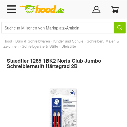
Hood
›
Büro & Schreibwaren
›
Kinder und Schule
›
Schreiben, Malen &
Zeichnen
›
Schreibgeräte & Stifte
›
Bleistifte
Staedtler 1285 1BK2 Noris Club Jumbo
Schreiblernstift Härtegrad 2B