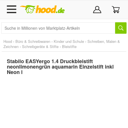
Hood
›
Büro & Schreibwaren
›
Kinder und Schule
›
Schreiben, Malen &
Zeichnen
›
Schreibgeräte & Stifte
›
Bleistifte
Stabilo EASYergo 1.4 Druckbleistift
neonlimonengrün aquamarin Einzelstift inkl
Neon l