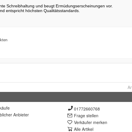
Ar
käufe
01772660768
lich
er Anbieter
Frage stellen
Verkäufer merken
Alle Artikel