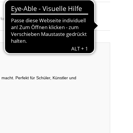
rke:
Stabilo