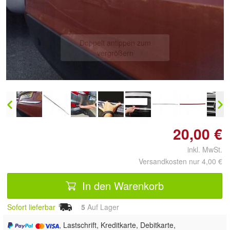
Doppelt antippen zum
vergrößern
20,00 €
inkl. MwSt.
Versandkosten nur 4,00 €
In den Warenkorb
Sofort lieferbar
5
Auf Lager
, Lastschrift, Kreditkarte, Debitkarte,