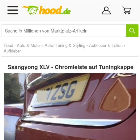
Hood
›
Auto & Motor
›
Auto: Tuning & Styling
›
Aufkleber & Folien
›
Aufkleber
Ssangyong XLV - Chromleiste auf Tuningkappe