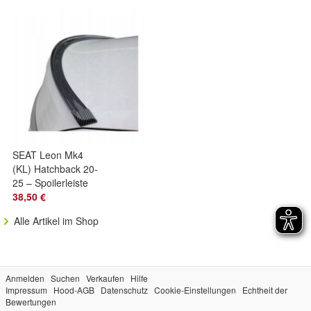
Tuning
SEAT Leon Mk4
(KL) Hatchback 20-
25 – Spoilerleiste
Carbon Heckklappe
38,50 €
Alle Artikel im Shop
Anmelden
Suchen
Verkaufen
Hilfe
Impressum
Hood-AGB
Datenschutz
Cookie-Einstellungen
Echtheit der
Bewertungen