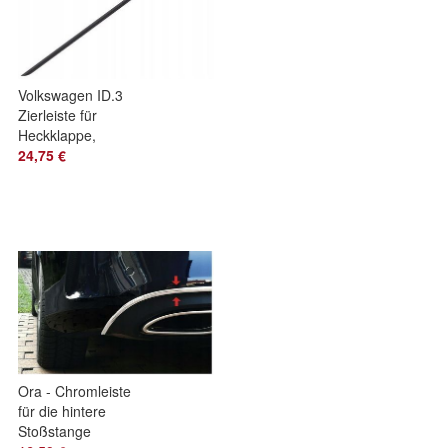
Volkswagen ID.3
Zierleiste für
Heckklappe,
schwarz, PVC
24,75 €
Ora - Chromleiste
für die hintere
Stoßstange