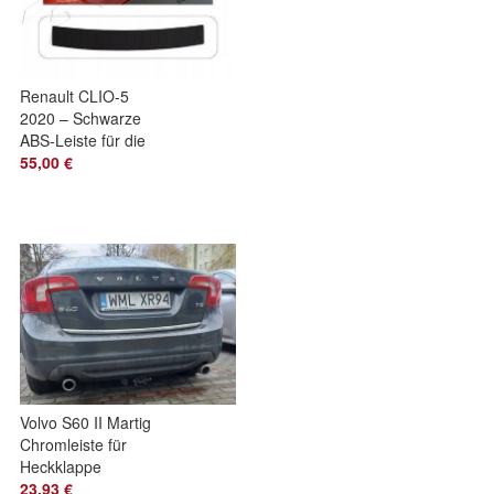
Renault CLIO-5
2020 – Schwarze
ABS-Leiste für die
hintere Stoßstange
55,00 €
Volvo S60 II Martig
Chromleiste für
Heckklappe
Zierleiste Chrom
23,93 €