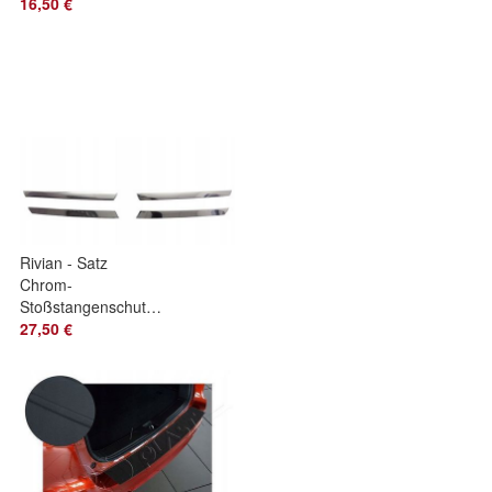
16,50 €
Rivian - Satz
Chrom-
Stoßstangenschutzleisten
Flügelschutzleisten
27,50 €