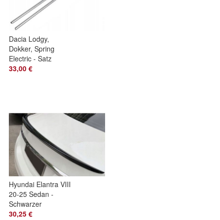
Dacia Lodgy,
Dokker, Spring
Electric - Satz
Dachchromleisten
33,00 €
Hyundai Elantra VIII
20-25 Sedan -
Schwarzer
Heckspoiler Sport
30,25 €