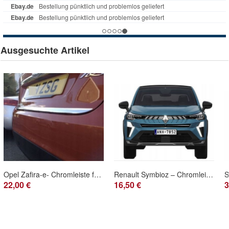
Ausgesuchte Artikel
Opel Zafira-e- Chromleiste für die Heckklappe Tuningkappe
Renault Symbioz – Chromleisten Kühlergrill Stoßstange Attrappe Dekorativ Zierleisten
22,00 €
16,50 €
3