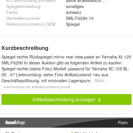
Im Lieferumfang enthalten
:
siehe Artikelbeschreibung
Spiegeleinstellung
:
sonstiges
Farbe
:
schwarz
Herstellernummer
:
5ML-F6290-10
Referenznummer(n) OEM
:
Spiegel
Kurzbeschreibung
*
Spiegel rechts Rückspiegel mirror rear view passt an Yamaha Xc 125
5ML-F6290 In dieser Auktion gibt es folgenden Artikel zu kaufen:
Spiegel rechts (siehe Foto) Modell: passend für Yamaha XC 125 Bj.:
05 - 07 Lieferumfang: siehe Foto Artikelzustand: neu aus
Geschäftsauflösung, mit minimalen Lagerspure
... Mehr
* maschinell aus der Artikelbeschreibung erstellt
Artikelbeschreibung anzeigen
Platin