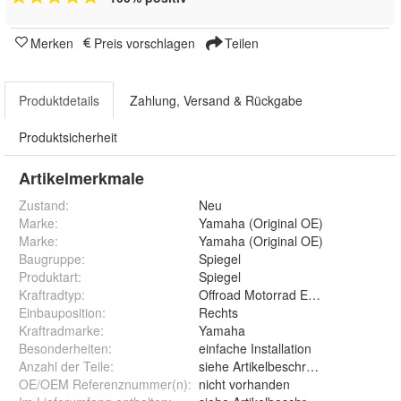
Merken
Preis vorschlagen
Teilen
Produktdetails
Zahlung, Versand & Rückgabe
Produktsicherheit
Artikelmerkmale
Zustand:
Neu
Marke:
Yamaha (Original OE)
Marke
:
Yamaha (Original OE)
Baugruppe
:
Spiegel
Produktart
:
Spiegel
Kraftradtyp
:
Offroad Motorrad Enduro Cross
Einbauposition
:
Rechts
Kraftradmarke
:
Yamaha
Besonderheiten
:
einfache Installation
Anzahl der Teile
:
siehe Artikelbeschreibung
OE/OEM Referenznummer(n)
:
nicht vorhanden