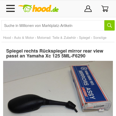
Hood
›
Auto & Motor
›
Motorrad: Teile & Zubehör
›
Spiegel
›
Sonstige
Spiegel rechts Rückspiegel mirror rear view
passt an Yamaha Xc 125 5ML-F6290