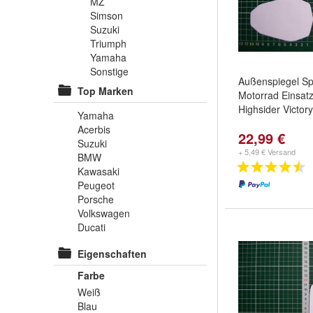
MZ
Simson
Suzuki
Triumph
Yamaha
Sonstige
Außenspiegel Sp
Top Marken
Motorrad Einsat
Highsider Victor
Yamaha
Acerbis
22,99 €
Suzuki
+ 5,49 € Versand
BMW
Kawasaki
Peugeot
Porsche
Volkswagen
Ducati
Eigenschaften
Farbe
Weiß
Blau