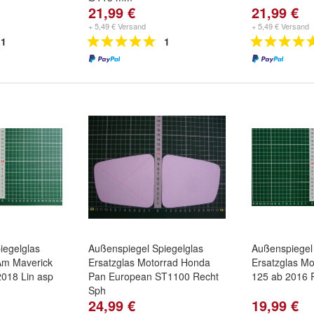
21,99 €
21,99 €
+ 5,49 € Versand
+ 5,49 € Versand
1
1
iegelglas
Außenspiegel Spiegelglas
Außenspiegel 
Am Maverick
Ersatzglas Motorrad Honda
Ersatzglas M
2018 Lin asp
Pan European ST1100 Recht
125 ab 2016 
Sph
24,99 €
19,99 €