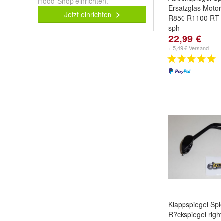
Hood-Shop einrichten.
Ersatzglas Mot
Jetzt einrichten
R850 R1100 RT 
sph
22,99 €
+ 5,49 € Versand
Klappspiegel Spi
R?ckspiegel right