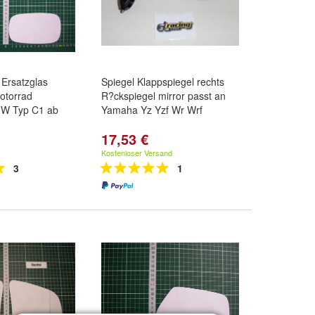
Ersatzglas
Spiegel Klappspiegel rechts
otorrad
R?ckspiegel mirror passt an
MW Typ C1 ab
Yamaha Yz Yzf Wr Wrf
17,53 €
Kostenloser Versand
3
1