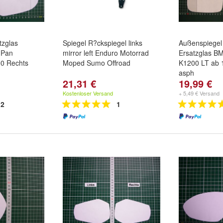
tzglas
Spiegel R?ckspiegel links
Außenspiegel 
 Pan
mirror left Enduro Motorrad
Ersatzglas B
0 Rechts
Moped Sumo Offroad
K1200 LT ab 
asph
21,31 €
19,99 €
Kostenloser Versand
+ 5,49 € Versand
2
1