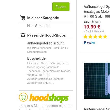
Außenspiegel Sp
Finden
Ersatzglas Mot
R1100 S ab 199
In dieser Kategorie
asphärisch
19,99 €
Hier Verkaufen
+ 5,49 € Versand
Passende Hood-Shops
anhaengerteilediscount
Ich liefere Anhänger Ersatzteile zu
Discountpreisen
Buschef. de
Hier finden Sie z.B: VW Bus T2 T3
Sicherungsring Tachowelle
Tachopese Tacho Welle alle Modelle,
VW Bus Bulli T2 T3
Zylinderkopfdichtung Dichtung
Zylinderkopf ZKD 1. ...
Jetzt in 5 Minuten deinen eigenen
Außenspiegel Sp