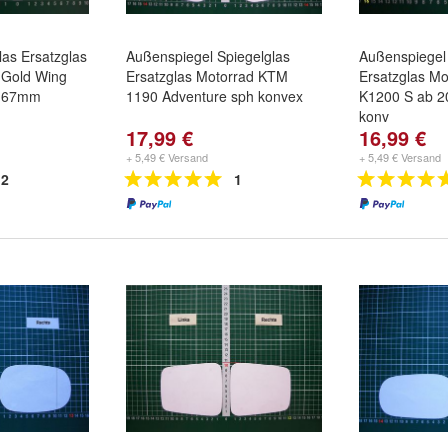
las Ersatzglas
Außenspiegel Spiegelglas
Außenspiegel 
 Gold Wing
Ersatzglas Motorrad KTM
Ersatzglas M
 167mm
1190 Adventure sph konvex
K1200 S ab 2
konv
17,99 €
16,99 €
+ 5,49 € Versand
+ 5,49 € Versand
2
1