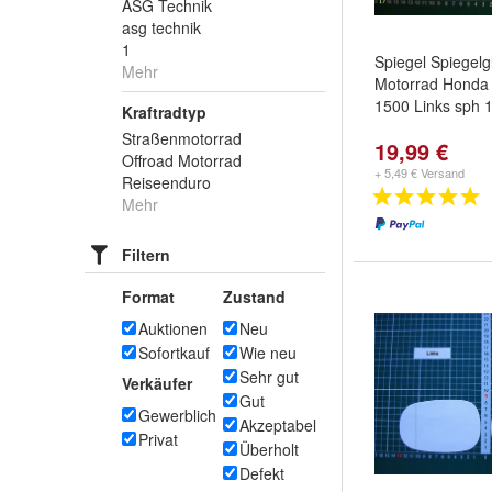
ASG Technik
asg technik
1
Spiegel Spiegelg
Mehr
Motorrad Honda
1500 Links sph
Kraftradtyp
Straßenmotorrad
19,99 €
Offroad Motorrad
+ 5,49 € Versand
Reiseenduro
Mehr
Filtern
Format
Zustand
Auktionen
Neu
Sofortkauf
Wie neu
Sehr gut
Verkäufer
Gut
Gewerblich
Akzeptabel
Privat
Überholt
Defekt