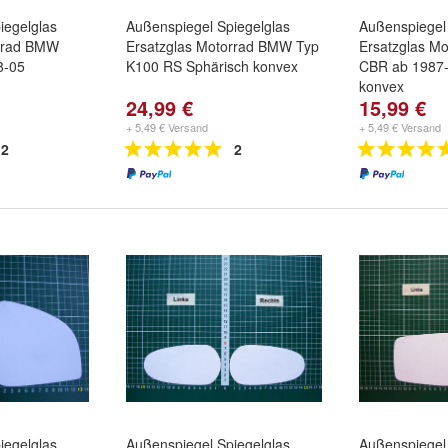
iegelglas
Außenspiegel Spiegelglas
Außenspiegel 
orrad BMW
Ersatzglas Motorrad BMW Typ
Ersatzglas M
8-05
K100 RS Sphärisch konvex
CBR ab 1987
konvex
24,99 €
15,99 €
+ 5,49 € Versand
+ 5,49 € Versand
2
2
iegelglas
Außenspiegel Spiegelglas
Außenspiegel 