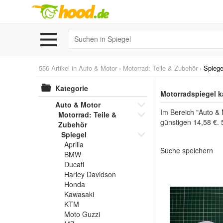
556 Artikel in
Auto & Motor
›
Motorrad: Teile & Zubehör
›
Spiege
Kategorie
Motorradspiegel k
Auto & Motor
Im Bereich "Auto & 
Motorrad: Teile &
günstigen 14,58 €. 
Zubehör
Spiegel
Aprilia
Suche speichern
BMW
Ducati
Harley Davidson
Honda
Kawasaki
KTM
Moto Guzzi