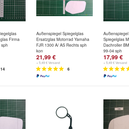
iegelglas
Außenspiegel Spiegelglas
Außenspiegel 
zglas Firma
Ersatzglas Motorrad Yamaha
Spiegelglas M
y sph
FJR 1300 A/ AS Rechts sph
Dachroller B
kon
99-04 sph
21,99 €
17,99 €
+ 5,49 € Versand
+ 5,49 € Versand
14
6