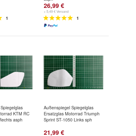
26,99 €
+ 5,49 € Versand
1
1
Spiegelglas
Außenspiegel Spiegelglas
otorrad KTM RC
Ersatzglas Motorrad Triumph
Rechts asph
Sprint ST-1050 Links sph
21,99 €