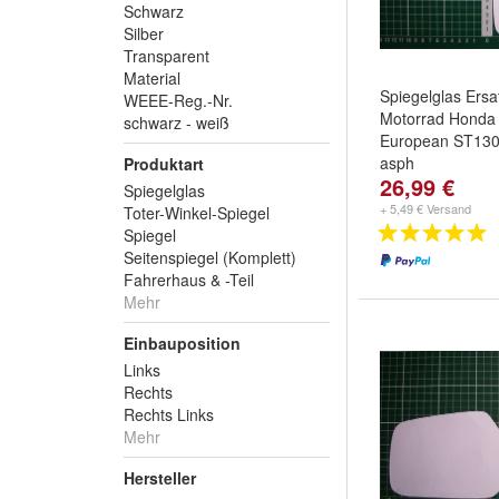
Schwarz
Silber
Transparent
Material
Spiegelglas Ersa
WEEE-Reg.-Nr.
Motorrad Honda
schwarz - weiß
European ST130
asph
Produktart
26,99 €
Spiegelglas
+ 5,49 € Versand
Toter-Winkel-Spiegel
Spiegel
Seitenspiegel (Komplett)
Fahrerhaus & -Teil
Mehr
Einbauposition
Links
Rechts
Rechts Links
Mehr
Hersteller