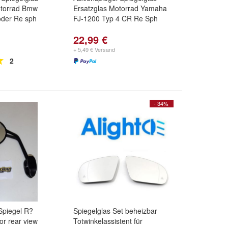
otorrad Bmw
Ersatzglas Motorrad Yamaha
oder Re sph
FJ-1200 Typ 4 CR Re Sph
22,99 €
+ 5,49 € Versand
2
- 34%
Spiegel R?
Spiegelglas Set beheizbar
or rear view
Totwinkelassistent für