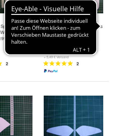
Spiegelglas
Spiegel Spiegelglas Ersatzglas
MW Motorrad
Motorrad Honda Gold Wing
1998-09 Rechts
1500 Rechts sph 167mm
19,99 €
+ 5,49 € Versand
2
2