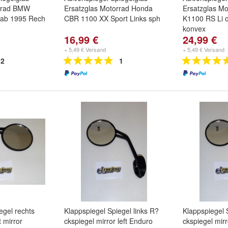
orrad BMW
Ersatzglas Motorrad Honda
Ersatzglas M
ab 1995 Rech
CBR 1100 XX Sport Links sph
K1100 RS Li 
konvex
16,99 €
24,99 €
+ 5,49 € Versand
+ 5,49 € Versand
2
1
egel rechts
Klappspiegel Spiegel links R?
Klappspiegel 
 mirror
ckspiegel mirror left Enduro
ckspiegel mirr