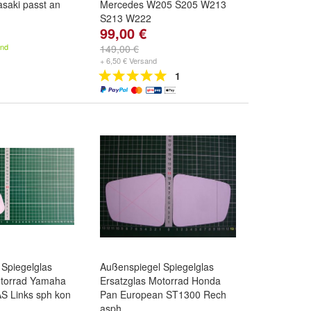
saki passt an
Mercedes W205 S205 W213
S213 W222
99,00 €
and
149,00 €
+ 6,50 € Versand
1
Spiegelglas
Außenspiegel Spiegelglas
otorrad Yamaha
Ersatzglas Motorrad Honda
S Links sph kon
Pan European ST1300 Rech
asph