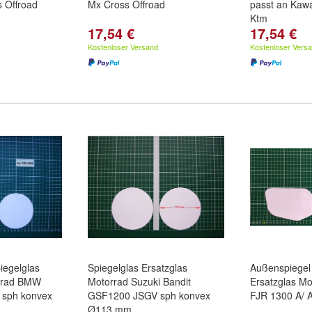
 Offroad
Mx Cross Offroad
passt an Kawa
Ktm
17,54 €
17,54 €
Kostenloser Versand
Kostenloser Vers
iegelglas
Spiegelglas Ersatzglas
Außenspiegel 
orrad BMW
Motorrad Suzuki Bandit
Ersatzglas M
sph konvex
GSF1200 JSGV sph konvex
FJR 1300 A/ A
Ø113 mm