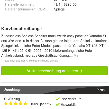
Herstellernummer
:
1D4-F6290-00
Referenznummer(n) OEM
:
Spiegel
Kurzbeschreibung
*
Zündschloss Schloss Schalter main switch assy passt an Yamaha Sr
250 3Y8-82510 In dieser Auktion gibt es folgenden Artikel zu kaufen:
Spiegel links (siehe Foto) Modell: passend für Yamaha XT 125, XT
125 R, XT 125 X Bj.: 2005 - 2010 Lieferumfang: siehe Foto
Artikelzustand: neu aus Geschäftsauflösung,
... Mehr
* maschinell aus der Artikelbeschreibung erstellt
Artikelbeschreibung anzeigen
Platin
CL-Racing
722 Verkäufe
100% positiv
Gewerblich