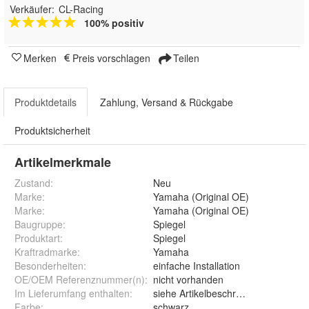
Verkäufer:
CL-Racing
100% positiv
Merken
Preis vorschlagen
Teilen
Produktdetails
Zahlung, Versand & Rückgabe
Produktsicherheit
Artikelmerkmale
Zustand:
Neu
Marke:
Yamaha (Original OE)
Marke
:
Yamaha (Original OE)
Baugruppe
:
Spiegel
Produktart
:
Spiegel
Kraftradmarke
:
Yamaha
Besonderheiten
:
einfache Installation
OE/OEM Referenznummer(n)
:
nicht vorhanden
Im Lieferumfang enthalten
:
siehe Artikelbeschreibung
Farbe
:
schwarz