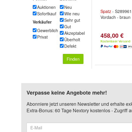
Auktionen
Neu
Spatz
- S289961
Sofortkauf
Wie neu
Vordach - braun
Sehr gut
Verkäufer
Gut
Gewerblich
Akzeptabel
458,00 €
Privat
Überholt
Kostenloser Versand
Defekt
Finden
Verpasse keine Angebote mehr!
Abonniere jetzt unseren Newsletter und erhalte ex
Extra-Bonus: 60 Tage Nextory kostenlos - Zugriff 