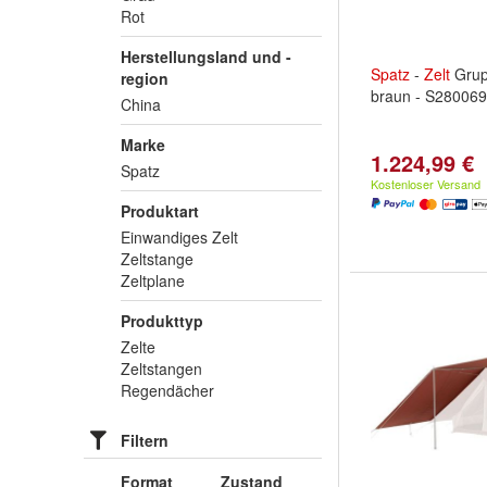
Rot
Herstellungsland und -
Spatz
-
Zelt
Grup
region
braun - S28006
China
Marke
1.224,99 €
Spatz
Kostenloser Versand
Produktart
Einwandiges Zelt
Zeltstange
Zeltplane
Produkttyp
Zelte
Zeltstangen
Regendächer
Filtern
Format
Zustand