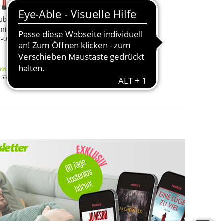
ubehör - Pole
uminium Pak-6
6-0004
and