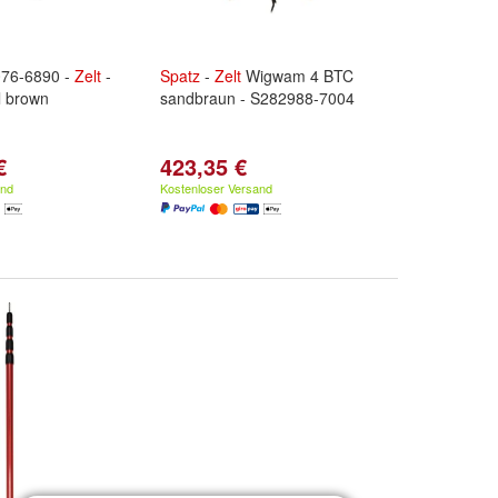
76-6890 -
Zelt
-
Spatz
-
Zelt
Wigwam 4 BTC
l brown
sandbraun - S282988-7004
€
423,35 €
and
Kostenloser Versand