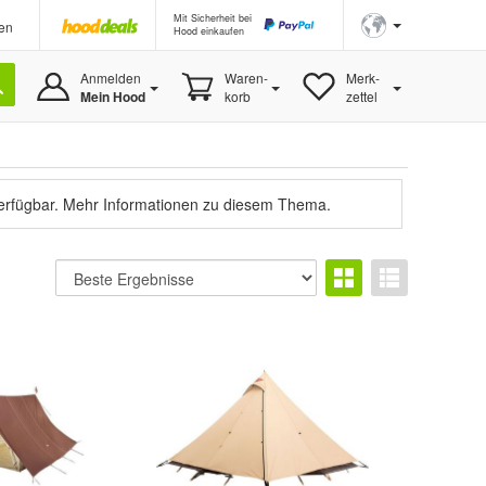
Mit Sicherheit bei
en
Hood einkaufen
Anmelden
Waren-
Merk-
Mein Hood
korb
zettel
verfügbar.
Mehr Informationen zu diesem Thema.