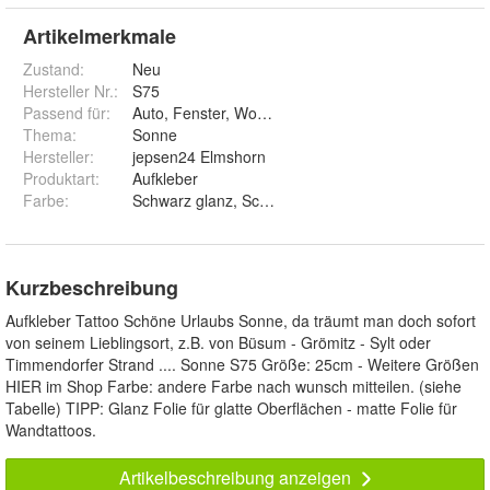
Artikelmerkmale
Zustand:
Neu
Hersteller Nr.:
S75
Passend für
:
Auto, Fenster, Wohnwagen, Laptop, Wand
Thema
:
Sonne
Hersteller
:
jepsen24 Elmshorn
Produktart
:
Aufkleber
Farbe
:
Schwarz glanz, Schwarz matt, Weiß glanz, Weiß matt,
Kurzbeschreibung
Aufkleber Tattoo Schöne Urlaubs Sonne, da träumt man doch sofort
von seinem Lieblingsort, z.B. von Büsum - Grömitz - Sylt oder
Timmendorfer Strand .... Sonne S75 Größe: 25cm - Weitere Größen
HIER im Shop Farbe: andere Farbe nach wunsch mitteilen. (siehe
Tabelle) TIPP: Glanz Folie für glatte Oberflächen - matte Folie für
Wandtattoos.
Artikelbeschreibung anzeigen