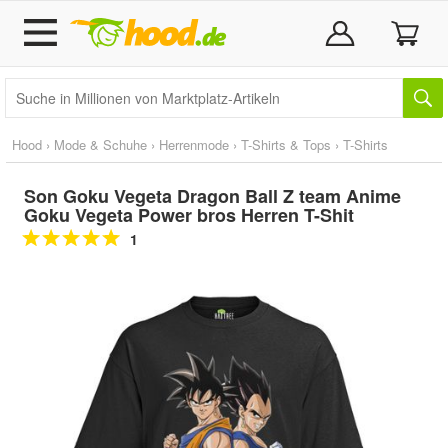
Hood
›
Mode & Schuhe
›
Herrenmode
›
T-Shirts & Tops
›
T-Shirts
Son Goku Vegeta Dragon Ball Z team Anime
Goku Vegeta Power bros Herren T-Shit
1