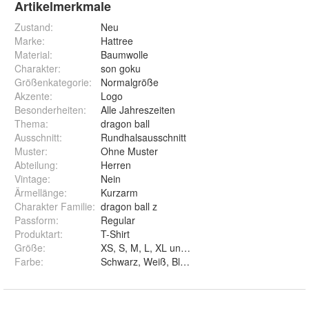
Artikelmerkmale
Zustand:
Neu
Marke:
Hattree
Material
:
Baumwolle
Charakter
:
son goku
Größenkategorie
:
Normalgröße
Akzente
:
Logo
Besonderheiten
:
Alle Jahreszeiten
Thema
:
dragon ball
Ausschnitt
:
Rundhalsausschnitt
Muster
:
Ohne Muster
Abteilung
:
Herren
Vintage
:
Nein
Ärmellänge
:
Kurzarm
Charakter Familie
:
dragon ball z
Passform
:
Regular
Produktart
:
T-Shirt
Größe
:
XS, S, M, L, XL und XXL
Farbe
:
Schwarz, Weiß, Blau und Grau