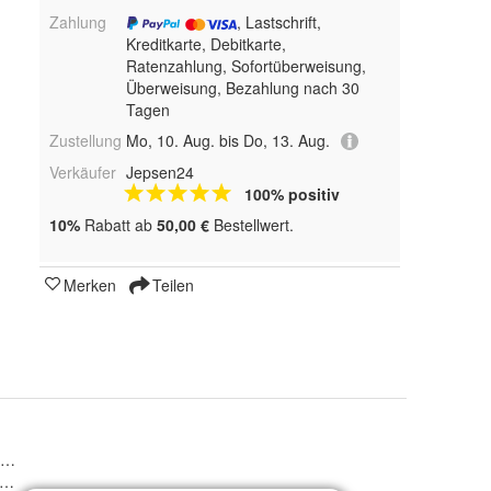
Zahlung
, Lastschrift,
Kreditkarte, Debitkarte,
Ratenzahlung, Sofortüberweisung,
Überweisung, Bezahlung nach 30
Tagen
Zustellung
Mo, 10. Aug. bis Do, 13. Aug.
Verkäufer
Jepsen24
100% positiv
10%
Rabatt ab
50,00 €
Bestellwert.
Merken
Teilen
p, Briefkasten
warz matt, Weiß glanz, Weiß matt, Silber glanz, Silber matt, Rot glanz