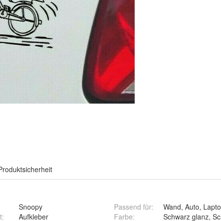
Produktsicherheit
Snoopy
Passend für
:
Wand, Auto, Lapto
t
:
Aufkleber
Farbe
:
Schwarz glanz, Sch