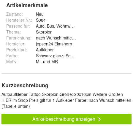
Artikelmerkmale
Zustand:
Neu
Hersteller Nr.:
S084
Passend für
:
Auto, Bus, Wohnwagen, Wand, Fenster
Thema
:
Skorpion
Farbrichtung
:
nach Wunsch mitteilen
Hersteller
:
jepsen24 Elmshorn
Produktart
:
Aufkleber
Farbe
:
Schwarz glanz, Schwarz matt, Weiß glanz, Weiß matt,
Motiv
:
ML und MR
Kurzbeschreibung
Autoaufkleber Tattoo Skorpion Größe: 20x10cm Weitere Größen
HIER im Shop Preis gilt für 1 Aufkleber Farbe: nach Wunsch mitteilen
(Tabelle unten)
Artikelbeschreibung anzeigen