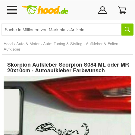
Hood
›
Auto & Motor
›
Auto: Tuning & Styling
›
Aufkleber & Folien
›
Aufkleber
Skorpion Aufkleber Scorpion S084 ML oder MR
20x10cm - Autoaufkleber Farbwunsch