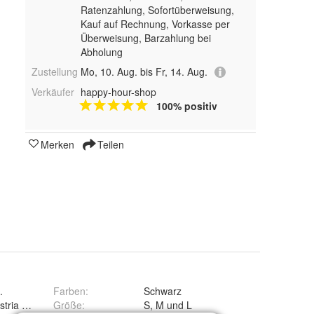
Ratenzahlung, Sofortüberweisung,
Kauf auf Rechnung, Vorkasse per
Überweisung, Barzahlung bei
Abholung
Zustellung
Mo, 10. Aug. bis Fr, 14. Aug.
Verkäufer
happy-hour-shop
100% positiv
Merken
Teilen
.
Farben
:
Schwarz
ustria 3/C, 20038 Busto Garoflo, IT
Größe
:
S, M und L