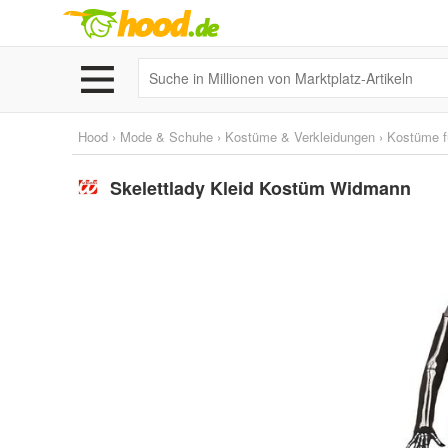
Hood
›
Mode & Schuhe
›
Kostüme & Verkleidungen
›
Kostüme f
Skelettlady Kleid Kostüm Widmann