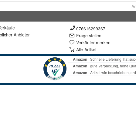
Ar
erkäufe
076616299367
lich
er Anbieter
Frage stellen
Verkäufer merken
Alle Artikel