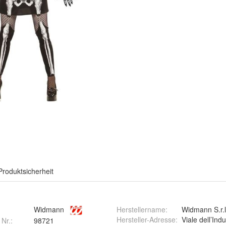
Produktsicherheit
Widmann
Herstellername
:
Widmann S.r.l
Hersteller-Adresse
:
Viale dell’Ind
 Nr.:
98721