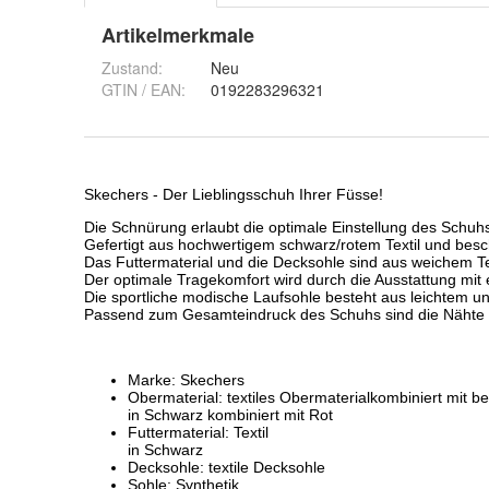
Artikelmerkmale
Zustand:
Neu
GTIN / EAN:
0192283296321