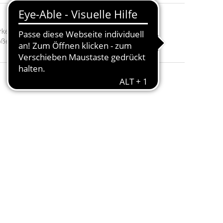
rke
:
Skechers
öße
:
46, 42, 44, 43, 45 und 47