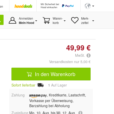
Mit Sicherheit bei
en
Hood einkaufen
Anmelden
Waren-
Merk-
Mein Hood
korb
zettel
49,99 €
MwSt.
Versandkosten nur 5,00 €
In den Warenkorb
Sofort lieferbar
1
Auf Lager
Zahlung
, Kreditkarte, Lastschrift,
Vorkasse per Überweisung,
Barzahlung bei Abholung
Zustellung
Mo, 10. Aug. bis Mi, 12. Aug.