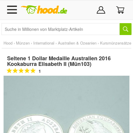
Hood
›
Münzen
›
International
›
Australien & Ozeanien
›
Kursmünzensätze
Seltene 1 Dollar Medaille Australien 2016
Kookaburra Elisabeth II (Mün103)
1