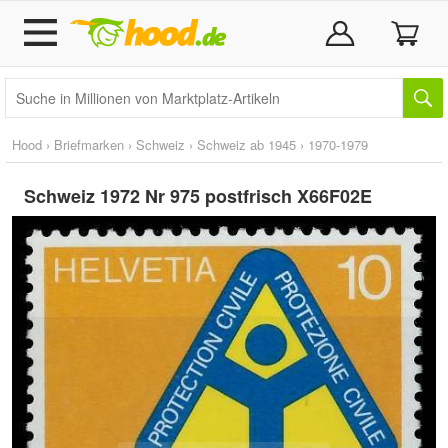
Hood
›
Briefmarken
›
Schweiz
›
Schweiz ab 1945
›
1970-1979
Schweiz 1972 Nr 975 postfrisch X66F02E