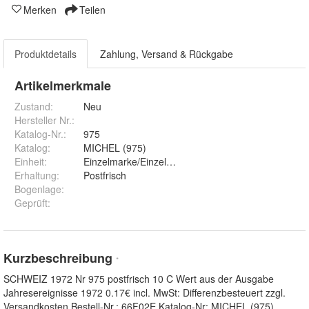
Merken
Teilen
Produktdetails
Zahlung, Versand & Rückgabe
Artikelmerkmale
Zustand:
Neu
Hersteller Nr.:
Katalog-Nr.
:
975
Katalog
:
MICHEL (975)
Einheit
:
Einzelmarke/Einzelstück
Erhaltung
:
Postfrisch
Bogenlage
:
Geprüft
:
Kurzbeschreibung
*
SCHWEIZ 1972 Nr 975 postfrisch 10 C Wert aus der Ausgabe
Jahresereignisse 1972 0.17€ incl. MwSt: Differenzbesteuert zzgl.
Versandkosten Bestell-Nr.: 66F02E Katalog-Nr: MICHEL (975)