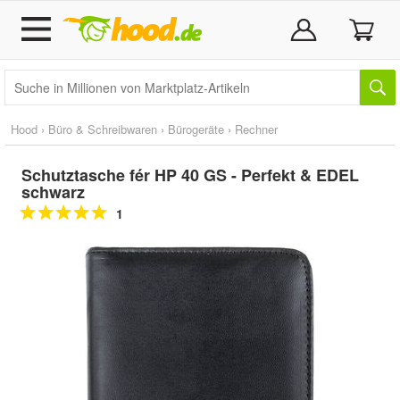
Hood
›
Büro & Schreibwaren
›
Bürogeräte
›
Rechner
Schutztasche fér HP 40 GS - Perfekt & EDEL
schwarz
1