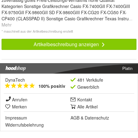
zuverlässig gutes Preis-Leistungs-Verhältnis hohe Qualität
Kategorien Sonstige Grafikrechner Casio FX-7400GII FX-7400GIII
FX-9750GII FX-9860GII SD FX-9860GIII FX-CG20 FX-CG50 FX-
CP400 (CLASSPAD II) Sonstige Casio Grafikrechner Texas Instru
...
Mehr
* maschinell aus der Artikelbeschreibung erstellt
Artikelbeschreibung anzeigen
Platin
DynaTech
481 Verkäufe
100% positiv
Gewerblich
Anrufen
Kontakt
Merken
Alle Artikel
Impressum
AGB
&
Datenschutz
Widerrufsbelehrung