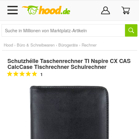
Hood
›
Büro & Schreibwaren
›
Bürogeräte
›
Rechner
Schutzhélle Taschenrechner TI Nspire CX CAS
CalcCase Tischrechner Schulrechner
1