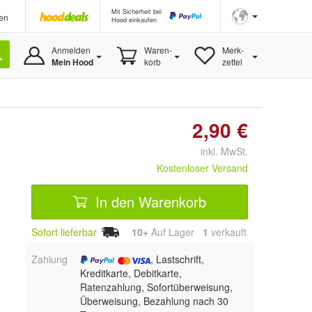
Mit Sicherheit bei
en
Hood einkaufen
Anmelden
Waren-
Merk-
Mein Hood
korb
zettel
2,90 €
inkl. MwSt.
Kostenloser Versand
In den Warenkorb
Sofort lieferbar
10+
Auf Lager
1
 verkauft
Zahlung
, Lastschrift,
Kreditkarte, Debitkarte,
Ratenzahlung, Sofortüberweisung,
Überweisung, Bezahlung nach 30