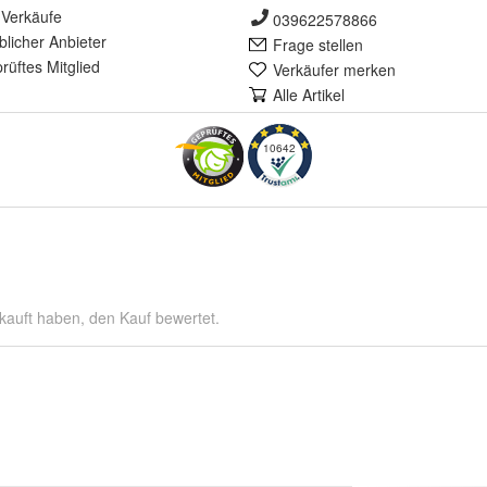
Verkäufe
039622578866
lich
er Anbieter
Frage stellen
rüft
es Mitglied
Verkäufer merken
Alle Artikel
10642
kauft haben, den Kauf bewertet.