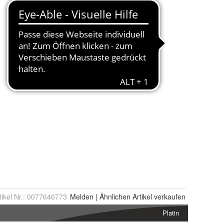
tikel Nr.:
0077646773
Melden
|
Ähnlichen
Artikel verkaufen
Platin