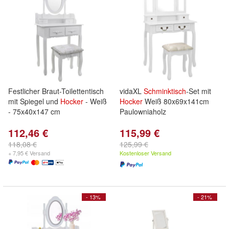
Festlicher Braut-Toilettentisch
vidaXL
Schminktisch
-Set mit
mit Spiegel und
Hocker
- Weiß
Hocker
Weiß 80x69x141cm
- 75x40x147 cm
Paulowniaholz
112,46 €
115,99 €
118,08 €
125,99 €
+ 7,95 € Versand
Kostenloser Versand
- 13%
- 21%