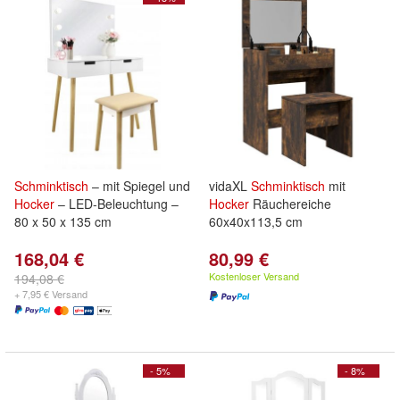
Schminktisch
– mit Spiegel und
vidaXL
Schminktisch
mit
Hocker
– LED-Beleuchtung –
Hocker
Räuchereiche
80 x 50 x 135 cm
60x40x113,5 cm
168,04 €
80,99 €
Kostenloser Versand
194,08 €
+ 7,95 € Versand
- 5%
- 8%