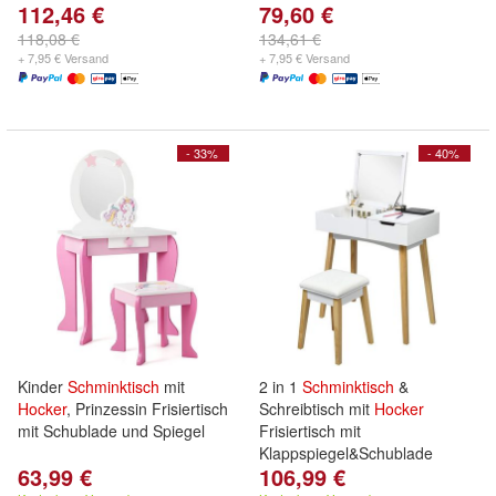
112,46 €
79,60 €
118,08 €
134,61 €
+ 7,95 € Versand
+ 7,95 € Versand
- 33%
- 40%
Kinder
Schminktisch
mit
2 in 1
Schminktisch
&
Hocker
, Prinzessin Frisiertisch
Schreibtisch mit
Hocker
mit Schublade und Spiegel
Frisiertisch mit
Klappspiegel&Schublade
63,99 €
106,99 €