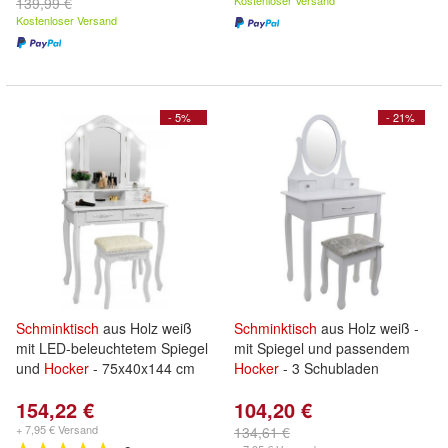
Kostenloser Versand
139,99 €
Kostenloser Versand
- 5%
- 21%
Schminktisch
aus Holz weiß
Schminktisch
aus Holz weiß -
mit LED-beleuchtetem Spiegel
mit Spiegel und passendem
und
Hocker
- 75x40x144 cm
Hocker
- 3 Schubladen
154,22 €
104,20 €
+ 7,95 € Versand
134,61 €