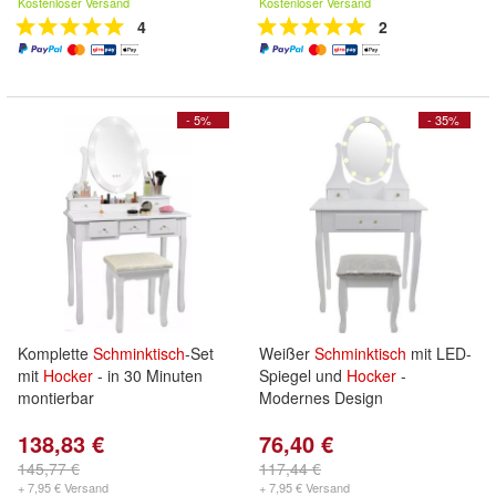
Kostenloser Versand
Kostenloser Versand
4
2
- 5%
- 35%
Komplette
Schminktisch
-Set
Weißer
Schminktisch
mit LED-
mit
Hocker
- in 30 Minuten
Spiegel und
Hocker
-
montierbar
Modernes Design
138,83 €
76,40 €
145,77 €
117,44 €
+ 7,95 € Versand
+ 7,95 € Versand