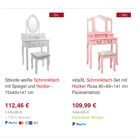
- 5%
- 19%
Stilvolle weiße
Schminktisch
vidaXL
Schminktisch
-Set mit
mit Spiegel und
Hocker
-
Hocker
Rosa 80×69×141 cm
75x40x147 cm
Paulowniaholz
112,46 €
109,99 €
118,08 €
134,99 €
+ 7,95 € Versand
Kostenloser Versand