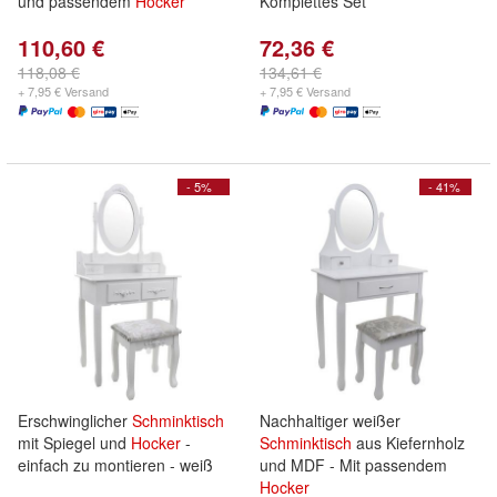
und passendem
Hocker
Komplettes Set
110,60 €
72,36 €
118,08 €
134,61 €
+ 7,95 € Versand
+ 7,95 € Versand
- 5%
- 41%
Erschwinglicher
Schminktisch
Nachhaltiger weißer
mit Spiegel und
Hocker
-
Schminktisch
aus Kiefernholz
einfach zu montieren - weiß
und MDF - Mit passendem
Hocker