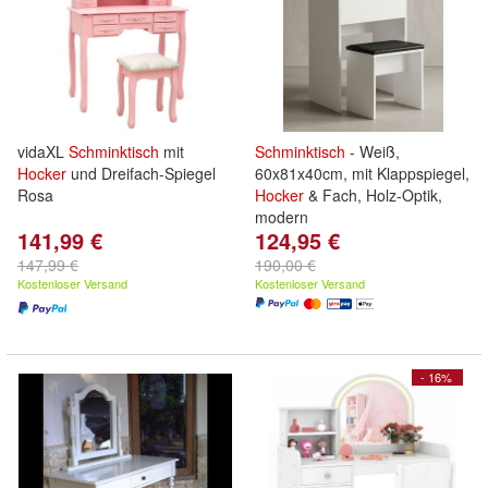
vidaXL
Schminktisch
mit
Schminktisch
- Weiß,
Hocker
und Dreifach-Spiegel
60x81x40cm, mit Klappspiegel,
Rosa
Hocker
& Fach, Holz-Optik,
modern
141,99 €
124,95 €
147,99 €
190,00 €
Kostenloser Versand
Kostenloser Versand
- 16%