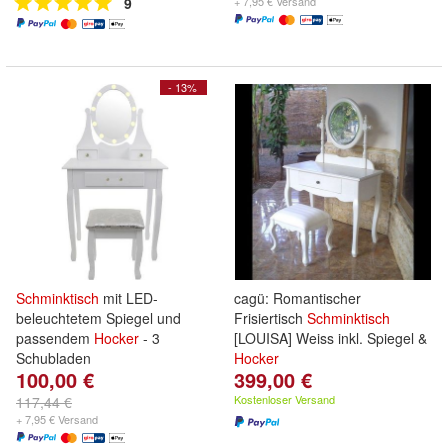
9
+ 7,95 € Versand
- 13%
Schminktisch
mit LED-
cagü: Romantischer
beleuchtetem Spiegel und
Frisiertisch
Schminktisch
passendem
Hocker
- 3
[LOUISA] Weiss inkl. Spiegel &
Schubladen
Hocker
100,00 €
399,00 €
Kostenloser Versand
117,44 €
+ 7,95 € Versand