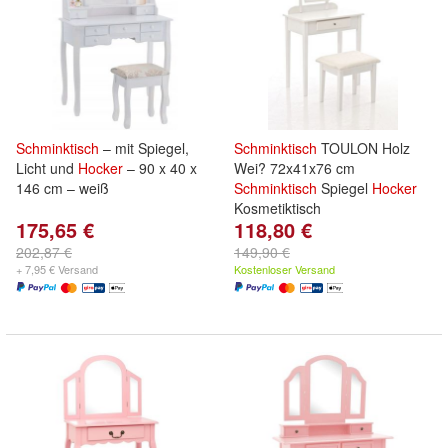
Schminktisch
– mit Spiegel,
Schminktisch
TOULON Holz
Licht und
Hocker
– 90 x 40 x
Wei? 72x41x76 cm
146 cm – weiß
Schminktisch
Spiegel
Hocker
Kosmetiktisch
175,65 €
118,80 €
202,87 €
149,90 €
+ 7,95 € Versand
Kostenloser Versand