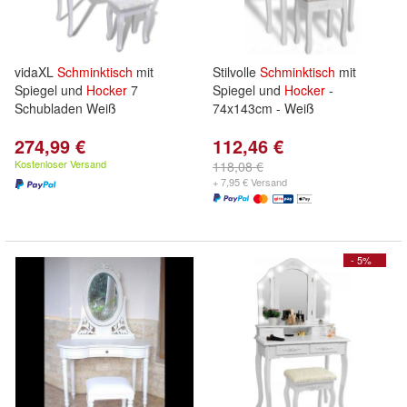
vidaXL
Schminktisch
mit
Stilvolle
Schminktisch
mit
Spiegel und
Hocker
7
Spiegel und
Hocker
-
Schubladen Weiß
74x143cm - Weiß
274,99 €
112,46 €
Kostenloser Versand
118,08 €
+ 7,95 € Versand
- 5%