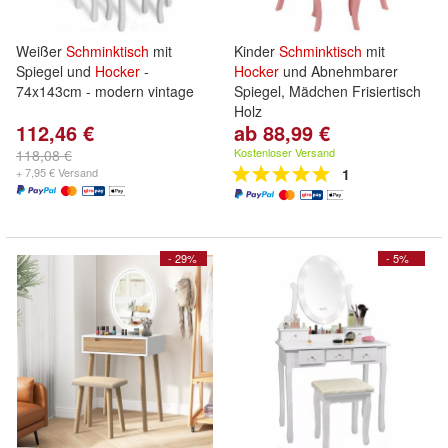
Weißer
Schminktisch
mit
Kinder
Schminktisch
mit
Spiegel und
Hocker
-
Hocker
und Abnehmbarer
74x143cm - modern vintage
Spiegel, Mädchen Frisiertisch
Holz
112,46 €
ab 88,99 €
Kostenloser Versand
118,08 €
+ 7,95 € Versand
1
- 29%
- 5%