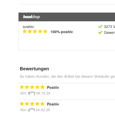
suwtec
3273 V
100% positiv
Gewerb
Bewertungen
So haben Kunden, die den Artikel bei diesem Verkäufer ge
Positiv
Von:
ö***j
08.10.25
Positiv
Von:
z***i
24.02.25