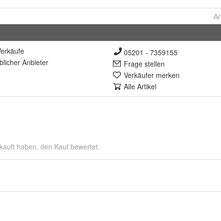
Ar
erkäufe
05201 - 7359155
lich
er Anbieter
Frage stellen
Verkäufer merken
Alle Artikel
kauft haben, den Kauf bewertet.