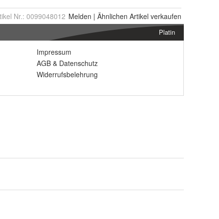
tikel Nr.:
0099048012
Melden
|
Ähnlichen
Artikel verkaufen
Platin
Impressum
AGB
&
Datenschutz
Widerrufsbelehrung