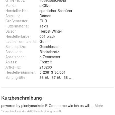
GTIN / EAN:
4059256924048
Marke:
s.Oliver
Hersteller Nr.:
sportlicher Schnürer
Abteilung
:
Damen
Größenraster
:
EUR
Futtermaterial
:
Textil
Saison
:
Herbst-Winter
Herstellerfarbe
:
001 black
Laufsohlenmaterial
:
Gummi
Schuhspitze
:
Geschlossen
Absatzart
:
Blockabsatz
Absatzhöhe
:
5 Zentimeter
Anlass
:
Freizeit
Artikel-ID
:
213260
Herstellernummer
:
5-23613-30/001
Schuhgröße
:
36 EU, 37 EU, 38 EU, 39 EU, 40 EU und 
Kurzbeschreibung
*
powered by plentymarkets E-Commerce wie ich es will.
... Mehr
* maschinell aus der Artikelbeschreibung erstellt