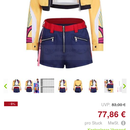
Doppelt antippen zum
vergrößern
- 6%
UVP:
83,00 €
77,86 €
pro Stuck MwSt.
Kostenloser Versand