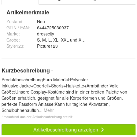
Artikelmerkmale
Zustand:
Neu
GTIN / EAN:
6444725030937
Marke:
dresscity
Grobe
:
S, M, L, XL, XXL und XXXL
Style123
:
Picture123
Kurzbeschreibung
*
ProduktbeschreibungEuro Material:Polyester
Inklusive:Jacke+Oberteil+Shorts+Halskette+Armbänder Volle
Größe:Unsere Cosplay-Kostüme sind in einer breiten Palette von
Größen erhältlich, geeignet für alle Körperformen und Größen,
perfekte Passform Anlässe:Kann für tägliche Aktivitäten,
Schulbühnenauffüh
... Mehr
* maschinell aus der Artikelbeschreibung erstellt
Artikelbeschreibung anzeigen