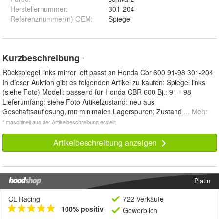
Herstellernummer
:
301-204
Referenznummer(n) OEM
:
Spiegel
Kurzbeschreibung
*
Rückspiegel links mirror left passt an Honda Cbr 600 91-98 301-204
In dieser Auktion gibt es folgenden Artikel zu kaufen: Spiegel links
(siehe Foto) Modell: passend für Honda CBR 600 Bj.: 91 - 98
Lieferumfang: siehe Foto Artikelzustand: neu aus
Geschäftsauflösung, mit minimalen Lagerspuren; Zustand
... Mehr
* maschinell aus der Artikelbeschreibung erstellt
Artikelbeschreibung anzeigen
Platin
CL-Racing
722 Verkäufe
100% positiv
Gewerblich