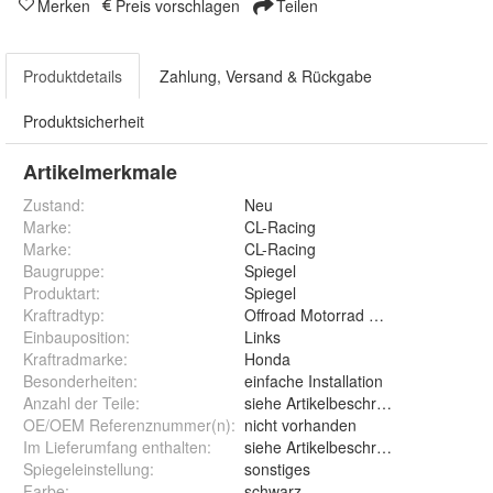
Merken
Preis vorschlagen
Teilen
Produktdetails
Zahlung, Versand & Rückgabe
Produktsicherheit
Artikelmerkmale
Zustand:
Neu
Marke:
CL-Racing
Marke
:
CL-Racing
Baugruppe
:
Spiegel
Produktart
:
Spiegel
Kraftradtyp
:
Offroad Motorrad Enduro Cross
Einbauposition
:
Links
Kraftradmarke
:
Honda
Besonderheiten
:
einfache Installation
Anzahl der Teile
:
siehe Artikelbeschreibung
OE/OEM Referenznummer(n)
:
nicht vorhanden
Im Lieferumfang enthalten
:
siehe Artikelbeschreibung
Spiegeleinstellung
:
sonstiges
Farbe
:
schwarz