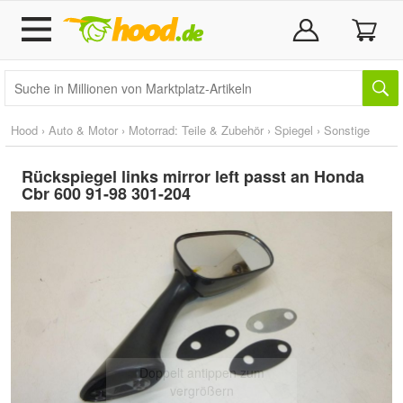
Hood
›
Auto & Motor
›
Motorrad: Teile & Zubehör
›
Spiegel
›
Sonstige
Rückspiegel links mirror left passt an Honda
Cbr 600 91-98 301-204
Doppelt antippen zum
vergrößern