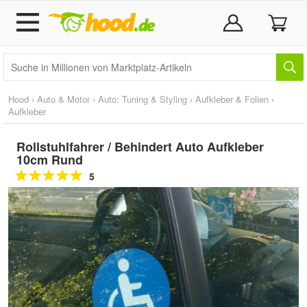
Hood
›
Auto & Motor
›
Auto: Tuning & Styling
›
Aufkleber & Folien
›
Aufkleber
Rollstuhlfahrer / Behindert Auto Aufkleber
10cm Rund
5