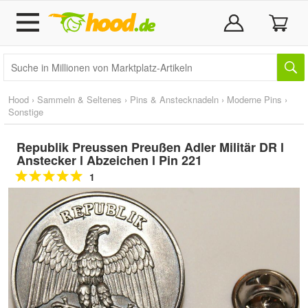
Hood
›
Sammeln & Seltenes
›
Pins & Anstecknadeln
›
Moderne Pins
›
Sonstige
Republik Preussen Preußen Adler Militär DR l
Anstecker l Abzeichen l Pin 221
1