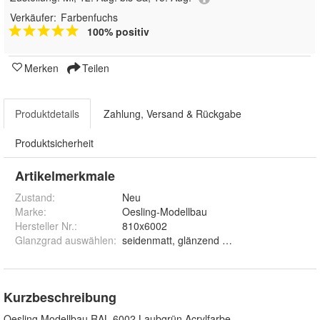
Verkäufer:
Farbenfuchs
100% positiv
Merken
Teilen
Produktdetails
Zahlung, Versand & Rückgabe
Produktsicherheit
Artikelmerkmale
Zustand:
Neu
Marke:
Oesling-Modellbau
Hersteller Nr.:
810x6002
Glanzgrad auswählen
:
seidenmatt, glänzend und matt
Kurzbeschreibung
Oesling Modellbau RAL 6002 Laubgrün Acrylfarbe