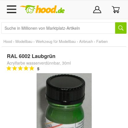
Hood
›
Modellbau
›
Werkzeug für Modellbau
›
Airbrush
›
Farben
RAL 6002 Laubgrün
Acrylfarbe wasserverdünnbar, 30ml
5