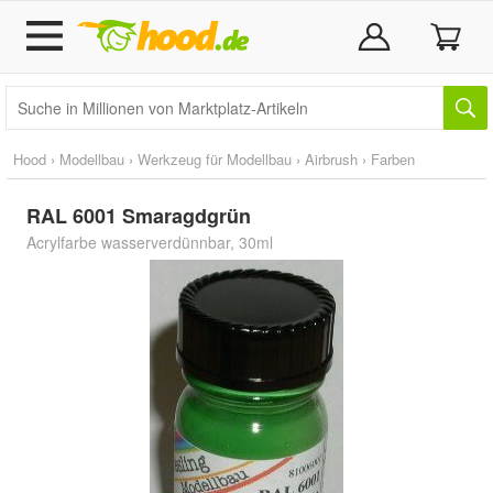
Hood
›
Modellbau
›
Werkzeug für Modellbau
›
Airbrush
›
Farben
RAL 6001 Smaragdgrün
Acrylfarbe wasserverdünnbar, 30ml