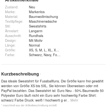
Zustand:
Neu
Marke:
Markenlos
Material
:
Baumwollmischung
Textilpflege
:
Maschinenwäsche
Stil
:
Sweatshirts
Ärmelart
:
Langarm
Ausschnitt
:
Rundhals
Design
:
Mit Motiv
Länge
:
Normal
Größe
:
XS, S, M, L, XL, XXL, 3XL, 4XL und 5XL
Farbe
:
Schwarz, Navy, Forstgrün, Weiß und Rot
Kurzbeschreibung
*
Das ideale Sweatshirt für Fussballfuns. Die Größe kann frei gewählt
werden von Größe XS bis 5XL. Sie können Überweisen oder mit
PayPal bezahlen. Das Sweatshirt ist: Euro Neu - 50% Baumwolle 50
Polyester Euro läuft nicht ein Euro sehr hochwertig Farbe Shirt:
schwarz Farbe Druck: weiß ! hochwerti g er
... Mehr
* maschinell aus der Artikelbeschreibung erstellt