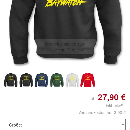
Doppelt antippen zum
vergrößern
27,90 €
ab
inkl. MwSt.
Versandkosten nur 3,90 €