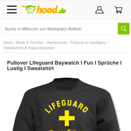
Hood
›
Mode & Schuhe
›
Herrenmode
›
Pullover & Cardigans
›
Sweatshirts & Kapuzenjacken
Pullover Lifeguard Baywatch I Fun I Sprüche I
Lustig I Sweatshirt