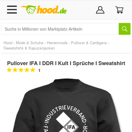
Hood
›
Mode & Schuhe
›
Herrenmode
›
Pullover & Cardigans
›
Sweatshirts & Kapuzenjacken
Pullover IFA I DDR I Kult I Sprüche I Sweatshirt
1