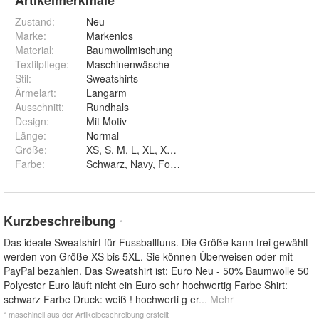
Artikelmerkmale
Zustand:
Neu
Marke:
Markenlos
Material
:
Baumwollmischung
Textilpflege
:
Maschinenwäsche
Stil
:
Sweatshirts
Ärmelart
:
Langarm
Ausschnitt
:
Rundhals
Design
:
Mit Motiv
Länge
:
Normal
Größe
:
XS, S, M, L, XL, XXL, 3XL, 4XL und 5XL
Farbe
:
Schwarz, Navy, Forstgrün, Weiß und Rot
Kurzbeschreibung
*
Das ideale Sweatshirt für Fussballfuns. Die Größe kann frei gewählt
werden von Größe XS bis 5XL. Sie können Überweisen oder mit
PayPal bezahlen. Das Sweatshirt ist: Euro Neu - 50% Baumwolle 50
Polyester Euro läuft nicht ein Euro sehr hochwertig Farbe Shirt:
schwarz Farbe Druck: weiß ! hochwerti g er
... Mehr
* maschinell aus der Artikelbeschreibung erstellt