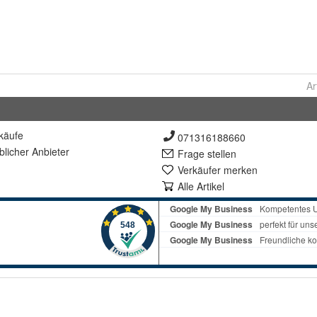
Ar
käufe
071316188660
lich
er Anbieter
Frage stellen
Verkäufer merken
Alle Artikel