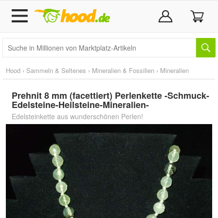
Hood
›
Sammeln & Seltenes
›
Mineralien & Fossilien
›
Mineralien
Prehnit 8 mm (facettiert) Perlenkette -Schmuck-
Edelsteine-Heilsteine-Mineralien-
Edelsteinkette aus wunderschönen Perlen!