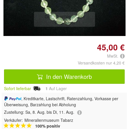
Doppelt antippen zum
vergrößern
45,00 €
MwSt.
Versandkosten nur 4,20 €
In den Warenkorb
Sofort lieferbar
1
Auf Lager
, Kreditkarte, Lastschrift, Ratenzahlung, Vorkasse per
Überweisung, Barzahlung bei Abholung
Zustellung:
Sa, 8. Aug. bis Di, 11. Aug.
Verkäufer:
Mineralienmuseum Tabarz
100% positiv