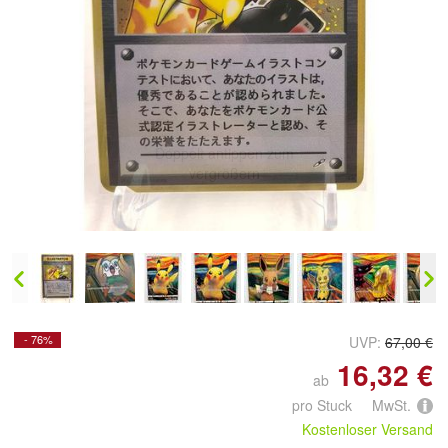
Doppelt antippen zum
vergrößern
- 76%
UVP:
67,00 €
16,32 €
ab
pro Stuck MwSt.
Kostenloser Versand