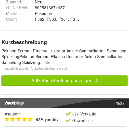
Zustand:
Neu
GTIN / EAN:
8925816871687
Marke:
Pokémon
Color
:
F362, F363, F364, F365, F366, F367, PG-117, P
Kurzbeschreibung
*
Pokmon Scream Pikachu Illustrator Anime Sammelkarten Sammlung
SpielzeugPokmon Scream Pikachu Illustrator Anime Sammelkarten
Sammlung Spielzeug
... Mehr
* maschinell aus der Artikelbeschreibung erstellt
Artikelbeschreibung anzeigen
Platin
asautom
376 Verkäufe
98% positiv
Gewerblich