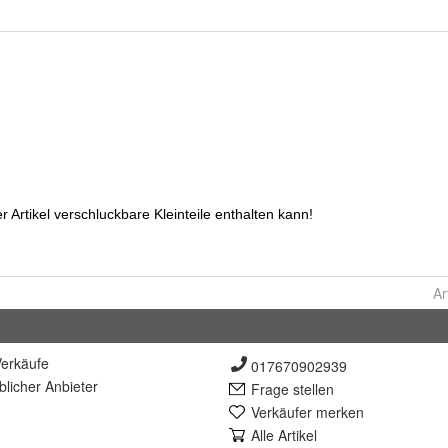
Ar
erkäufe
017670902939
lich
er Anbieter
Frage stellen
Verkäufer merken
Alle Artikel