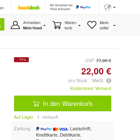
Mit Sicherheit bei
en
Hood einkaufen
Anmelden
Waren-
Merk-
Mein Hood
korb
zettel
- 71%
UVP:
77,00 €
22,00 €
pro Stuck MwSt.
Kostenloser Versand
In den Warenkorb
Auf Lager
1
 verkauft
Zahlung
, Lastschrift,
Kreditkarte, Debitkarte,