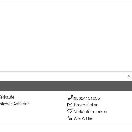
Ar
erkäufe
33624151635
lich
er Anbieter
Frage stellen
Verkäufer merken
Alle Artikel