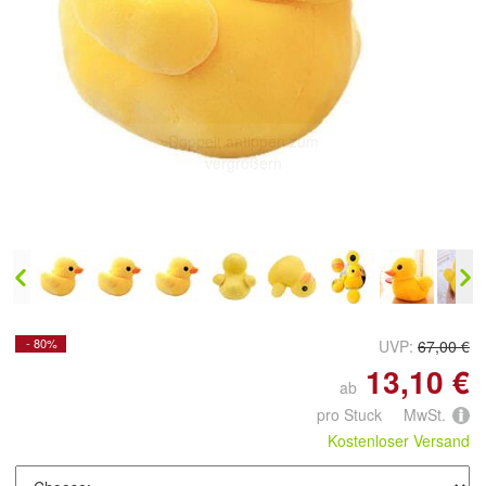
Doppelt antippen zum
vergrößern
- 80%
UVP:
67,00 €
13,10 €
ab
pro Stuck MwSt.
Kostenloser Versand