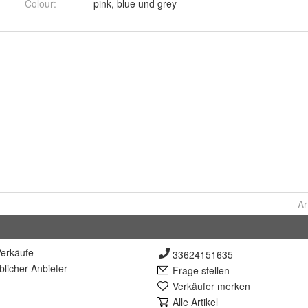
Colour
:
pink, blue und grey
Ar
erkäufe
33624151635
lich
er Anbieter
Frage stellen
Verkäufer merken
Alle Artikel