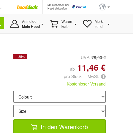
Mit Sicherheit bei
en
Hood einkaufen
Anmelden
Waren-
Merk-
Mein Hood
korb
zettel
- 85%
UVP:
78,00 €
11,46 €
ab
pro Stuck MwSt.
Kostenloser Versand
In den Warenkorb