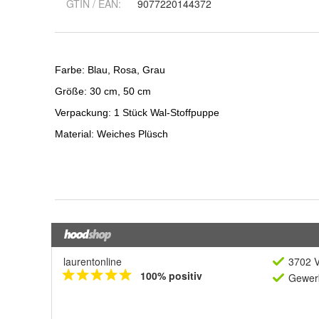
GTIN / EAN:
9077220144372
laurentonline
3702 V
100% positiv
Gewerb