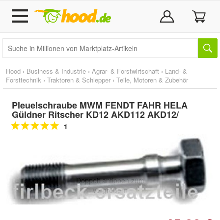
Hood
›
Business & Industrie
›
Agrar- & Forstwirtschaft
›
Land- &
Forsttechnik
›
Traktoren & Schlepper
›
Teile, Motoren & Zubehör
Pleuelschraube MWM FENDT FAHR HELA
Güldner Ritscher KD12 AKD112 AKD12/
1
Doppelt antippen zum
vergrößern